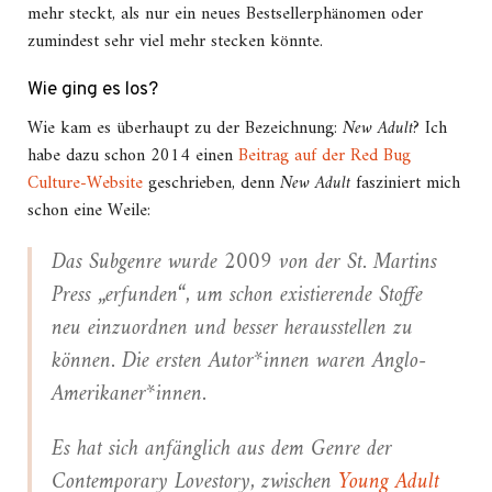
mehr steckt, als nur ein neues Bestsellerphänomen oder
zumindest sehr viel mehr stecken könnte.
Wie ging es los?
Wie kam es überhaupt zu der Bezeichnung:
New Adult
? Ich
habe dazu schon 2014 einen
Beitrag auf der Red Bug
Culture-Website
geschrieben, denn
New Adult
fasziniert mich
schon eine Weile:
Das Subgenre wurde 2009 von der St. Martins
Press „erfunden“, um schon existierende Stoffe
neu einzuordnen und besser herausstellen zu
können. Die ersten Autor*innen waren Anglo-
Amerikaner*innen.
Es hat sich anfänglich aus dem Genre der
Contemporary Lovestory, zwischen
Young Adult