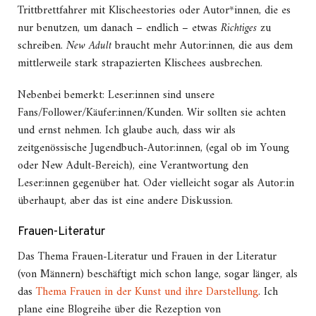
Trittbrettfahrer mit Klischeestories oder Autor*innen, die es
nur benutzen, um danach – endlich – etwas
Richtiges
zu
schreiben.
New Adult
braucht mehr Autor:innen, die aus dem
mittlerweile stark strapazierten Klischees ausbrechen.
Nebenbei bemerkt: Leser:innen sind unsere
Fans/Follower/Käufer:innen/Kunden. Wir sollten sie achten
und ernst nehmen. Ich glaube auch, dass wir als
zeitgenössische Jugendbuch-Autor:innen, (egal ob im Young
oder New Adult-Bereich), eine Verantwortung den
Leser:innen gegenüber hat. Oder vielleicht sogar als Autor:in
überhaupt, aber das ist eine andere Diskussion.
Frauen-Literatur
Das Thema Frauen-Literatur und Frauen in der Literatur
(von Männern) beschäftigt mich schon lange, sogar länger, als
das
Thema Frauen in der Kunst und ihre Darstellung
. Ich
plane eine Blogreihe über die Rezeption von