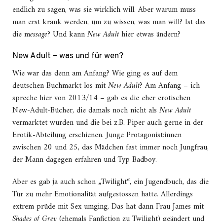
endlich zu sagen, was sie wirklich will. Aber warum muss
man erst krank werden, um zu wissen, was man will? Ist das
die m
essage
? Und kann
New Adult
hier etwas ändern?
New Adult – was und für wen?
Wie war das denn am Anfang? Wie ging es auf dem
deutschen Buchmarkt los mit
New Adult
? Am Anfang – ich
spreche hier von 2013/14 – gab es die eher erotischen
New-Adult-Bücher, die damals noch nicht als
New Adult
vermarktet wurden und die bei z.B. Piper auch gerne in der
Erotik-Abteilung erschienen. Junge Protagonist:innen
zwischen 20 und 25, das Mädchen fast immer noch Jungfrau,
der Mann dagegen erfahren und Typ Badboy.
Aber es gab ja auch schon „Twilight“, ein Jugendbuch, das die
Tür zu mehr Emotionalität aufgestossen hatte. Allerdings
extrem prüde mit Sex umging. Das hat dann Frau James mit
Shades of Grey
(ehemals Fanfiction zu Twilight) geändert und