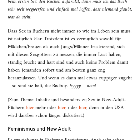
beim ersten Sex den Rücken aufkratzt, dann muss ich das Buch
sehr weit wegwerfen und einfach mal hoffen, dass niemand glaubt,
was da steht.
Dass Sex in Büchern nicht immer so wie im Leben sein muss,
ist natürlich klar. Trotzdem ist es vermutlich sowohl für
Mädchen/Frauen als auch Jungs/Männer frustrierend, sich
mit diesen Sexgöttern zu messen, die immer Lust haben,
ständig feucht und hart sind und auch keine Problem damit
haben, jemanden sofort und am besten ganz eng
heranzulassen. Und wenn es dann mal etwas ruppiger zugeht
– so sind sie halt, die Badboy.
Eyyyy – nein!
(Zum Thema: Inhalte und besonders zu Sex in New-Adult-
Büchern
hier
mehr oder
hier
, oder
hier
, denn in den USA
wird darüber schon länger diskutiert.)
Feminismus und New Adult