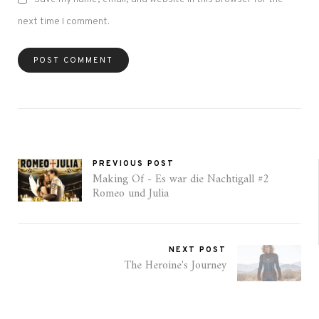
next time I comment.
PREVIOUS POST
Making Of - Es war die Nachtigall #2
Romeo und Julia
NEXT POST
The Heroine's Journey