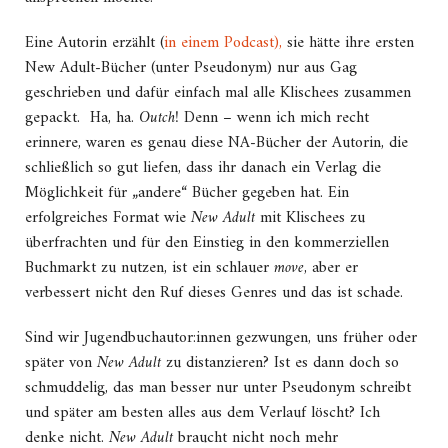
Eine Autorin erzählt (
in einem Podcast),
sie hätte ihre ersten
New Adult-Bücher (unter Pseudonym) nur aus Gag
geschrieben und dafür einfach mal alle Klischees zusammen
gepackt. Ha, ha.
Outch!
Denn – wenn ich mich recht
erinnere, waren es genau diese NA-Bücher der Autorin, die
schließlich so gut liefen, dass ihr danach ein Verlag die
Möglichkeit für „andere“ Bücher gegeben hat. Ein
erfolgreiches Format wie
New Adult
mit Klischees zu
überfrachten und für den Einstieg in den kommerziellen
Buchmarkt zu nutzen, ist ein schlauer
move
, aber er
verbessert nicht den Ruf dieses Genres und das ist schade.
Sind wir Jugendbuchautor:innen gezwungen, uns früher oder
später von
New Adult
zu distanzieren? Ist es dann doch so
schmuddelig, das man besser nur unter Pseudonym schreibt
und später am besten alles aus dem Verlauf löscht? Ich
denke nicht.
New Adult
braucht nicht noch mehr