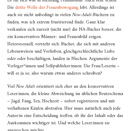
Es tut sich was in Richtung Feminismus. Auch sehr schön.
Die
dritte Welle der Frauenbewegung
lebt. Allerdings ist
auch sie nicht unbedingt in vielen
New-Adult-
Büchern zu
finden, was ich extrem frustrierend finde. Ganz klar
verkaufen sich zurzeit (nicht nur) die NA-Bücher besser, die
ein konservatives Männer- und Frauenbild zeigen.
Heterosexuell, versteht sich. Bücher, die sich mit anderen
Lebensweisen und Vorlieben, gleichgeschlechtliche Liebe
oder oder beschäftigen, landen in Nischen. Argumente der
Verleger*innen und Selfpublisher:innen: Die Frau/Leserin –
will es ja so, also warum etwas anderes schreiben?
Viel
New Adult
orientiert sich eher an den konservativen
Leser:innen, die kleine Abweichung im üblichen Beuteschema
– Jagd, Fang, Sex, Hochzeit – sofort registrieren und mit
verhaltenen Käufen abstrafen. Hier muss natürlich auch jede
Autor:in eine Entscheidung treffen, ob ihr der Inhalt oder das
Auskommen wichtiger ist. Und welche Leser:innen sie
ansprechen möchte.