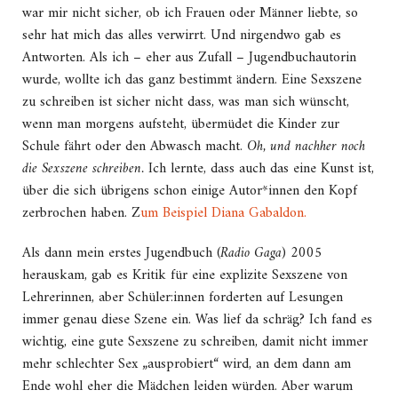
war mir nicht sicher, ob ich Frauen oder Männer liebte, so
sehr hat mich das alles verwirrt. Und nirgendwo gab es
Antworten. Als ich – eher aus Zufall – Jugendbuchautorin
wurde, wollte ich das ganz bestimmt ändern. Eine Sexszene
zu schreiben ist sicher nicht dass, was man sich wünscht,
wenn man morgens aufsteht, übermüdet die Kinder zur
Schule fährt oder den Abwasch macht.
Oh, und nachher noch
die Sexszene schreiben.
Ich lernte, dass auch das eine Kunst ist,
über die sich übrigens schon einige Autor*innen den Kopf
zerbrochen haben. Z
um Beispiel Diana Gabaldon.
Als dann mein erstes Jugendbuch (
Radio Gaga
) 2005
herauskam, gab es Kritik für eine explizite Sexszene von
Lehrerinnen, aber Schüler:innen forderten auf Lesungen
immer genau diese Szene ein. Was lief da schräg? Ich fand es
wichtig, eine gute Sexszene zu schreiben, damit nicht immer
mehr schlechter Sex „ausprobiert“ wird, an dem dann am
Ende wohl eher die Mädchen leiden würden. Aber warum