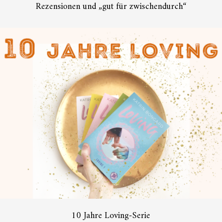
Rezensionen und „gut für zwischendurch“
10 Jahre Loving-Serie