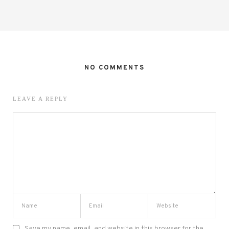
NO COMMENTS
LEAVE A REPLY
Save my name, email, and website in this browser for the