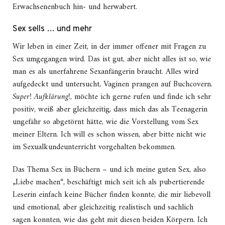
Erwachsenenbuch hin- und herwabert.
Sex sells … und mehr
Wir leben in einer Zeit, in der immer offener mit Fragen zu
Sex umgegangen wird. Das ist gut, aber nicht alles ist so, wie
man es als unerfahrene Sexanfängerin braucht. Alles wird
aufgedeckt und untersucht, Vaginen prangen auf Buchcovern.
Super! Aufklärung!
, möchte ich gerne rufen und finde ich sehr
positiv, weiß aber gleichzeitig, dass mich das als Teenagerin
ungefähr so abgetörnt hätte, wie die Vorstellung vom Sex
meiner Eltern. Ich will es schon wissen, aber bitte nicht wie
im Sexualkundeunterricht vorgehalten bekommen.
Das Thema Sex in Büchern – und ich meine guten Sex, also
„Liebe machen“, beschäftigt mich seit ich als pubertierende
Leserin einfach keine Bücher finden konnte, die mir liebevoll
und emotional, aber gleichzeitig realistisch und sachlich
sagen konnten, wie das geht mit diesen beiden Körpern. Ich