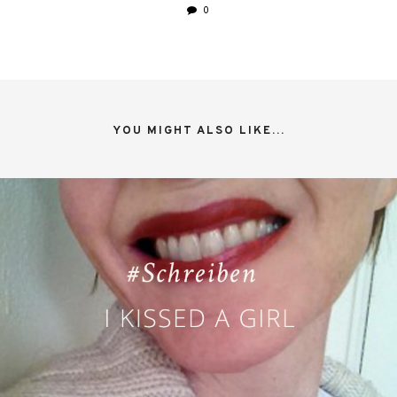
0
YOU MIGHT ALSO LIKE...