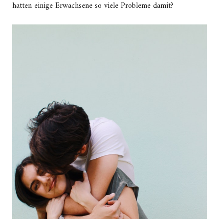
hatten einige Erwachsene so viele Probleme damit?