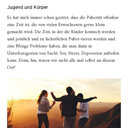
Jugend und Körper
Es hat mich immer schon gestört, dass die Pubertät offenbar
eine Zeit ist, die von vielen Erwachsenen gerne klein
gemacht wird. Die Zeit, in der die Kinder komisch werden
und peinlich und zu lächerlichen Puber-tieren werden und
eine Menge Probleme haben, die man dann in
Unterkategorien von Sucht, Sex, Stress, Depression aufteilen
kann. Denn, hm, waren wir nicht alle mal selbst an diesem
Ort?