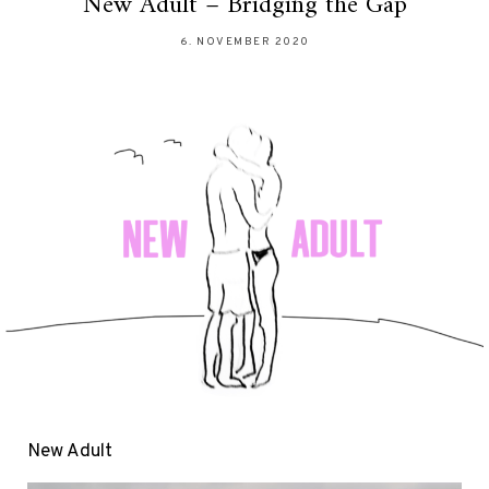
New Adult – Bridging the Gap
6. NOVEMBER 2020
New Adult