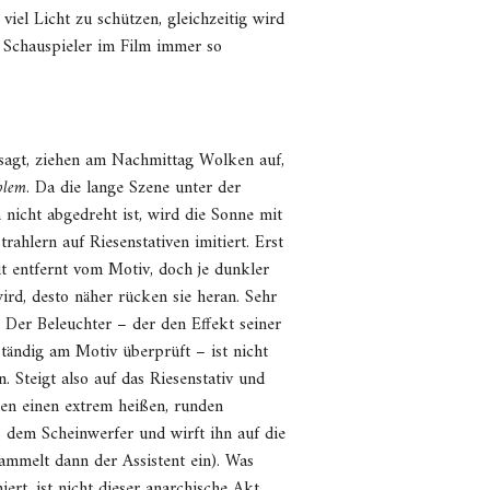
iel Licht zu schützen, gleichzeitig wird
e Schauspieler im Film immer so
sagt, ziehen am Nachmittag Wolken auf,
blem
. Da die lange Szene unter der
 nicht abgedreht ist, wird die Sonne mit
rahlern auf Riesenstativen imitiert. Erst
it entfernt vom Motiv, doch je dunkler
rd, desto näher rücken sie heran. Sehr
: Der Beleuchter – der den Effekt seiner
tändig am Motiv überprüft – ist nicht
n. Steigt also auf das Riesenstativ und
en einen extrem heißen, runden
s dem Scheinwerfer und wirft ihn auf die
ammelt dann der Assistent ein). Was
iert, ist nicht dieser anarchische Akt,