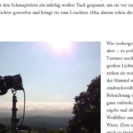
 den Schauspielern ein milchig weißes Tuch gespannt, um sie vor zu v
esichter geworfen und bringt sie zum Leuchten. (Aha, darum sehen di
Wie vorherge
aber –
no pro
Terrasse noch
großen Lichtst
stehen sie we
der Himmel wi
eindrucksvoll
Beleuchtung s
ganz zufriede
zupfte mal eb
Weißfilter au
Wiese. (Den s
mich so faszin