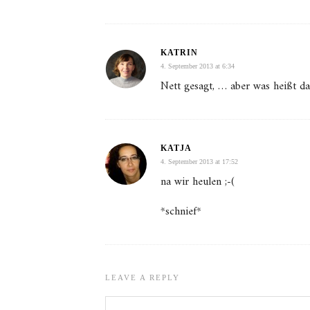
KATRIN
4. September 2013 at 6:34
Nett gesagt, … aber was heißt da
KATJA
4. September 2013 at 17:52
na wir heulen ;-(
*schnief*
LEAVE A REPLY