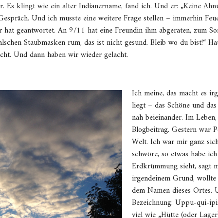
 Es klingt wie ein alter Indianername, fand ich. Und er: „Keine Ahnu
s Gespräch. Und ich musste eine weitere Frage stellen – immerhin Fe
hat geantwortet. An 9/11 hat eine Freundin ihm abgeraten, zum So
n falschen Staubmasken rum, das ist nicht gesund. Bleib wo du bist!“ 
cht. Und dann haben wir wieder gelacht.
Ich meine, das macht es ir
liegt – das Schöne und das
nah beieinander. Im Leben,
Blogbeitrag. Gestern war P
Welt. Ich war mir ganz sic
schwöre, so etwas habe ich
Erdkrümmung sieht, sagt m
irgendeinem Grund, wollte 
dem Namen dieses Ortes. Un
Bezeichnung: Uppu-qui-ipi
viel wie „Hütte (oder Lager